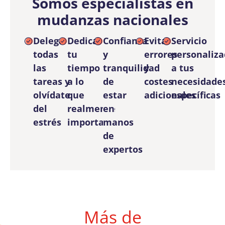
Somos especialistas en
mudanzas nacionales
Delega
Dedica
Confianza
Evita
Servicio
todas
tu
y
errores
personaliz
las
tiempo
tranquilidad
y
a tus
tareas y
a lo
de
costes
necesidade
olvídate
que
estar
adicionales
específicas
del
realmente
en
estrés
importa
manos
de
expertos
Más de