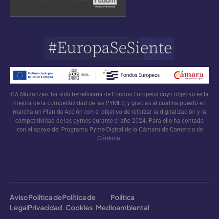
CA Mudanzas. ha sido beneficiaria de Fondos Europeos cuyo objetivo es la
mejora de la competitividad de las PYMES, y gracias al cual ha puesto en
marcha un Plan de Acción con el objetivo de reforzar la digitalización y la
competitividad de las pymes durante el año 2024. Para ello ha contado
con el apoyo del Programa Pyme Digital de la Cámara de Comercio de
Córdoba.
Aviso
Política de
Política de
Política
Legal
Privacidad
Cookies
Medioambiental