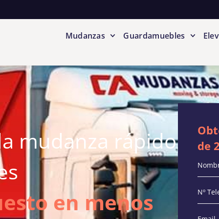
Mudanzas
Guardamuebles
Ele
Obt
la mudanza rápido
de 
es
uesto en menos