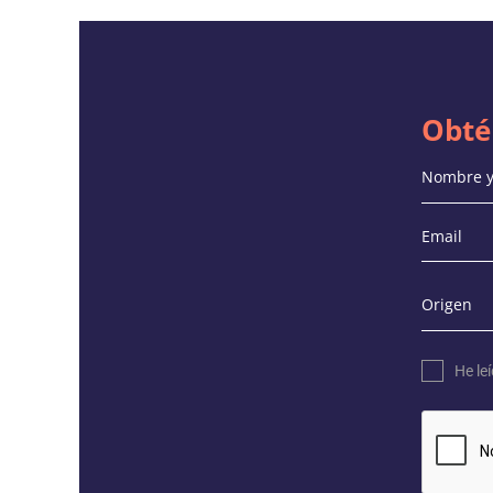
Obté
He le