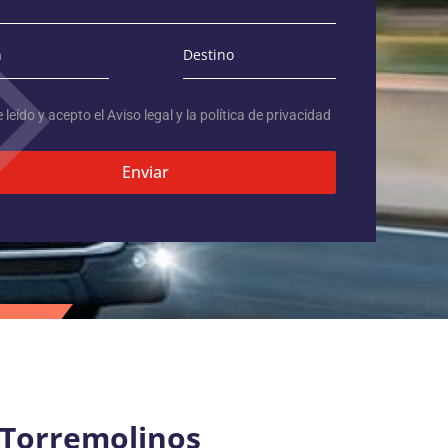
 leído y acepto el
Aviso legal
y la
política de privacidad
Enviar
 Torremolinos