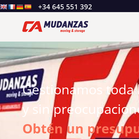
+34 645 551 392
Gestionamos toda 
y sin preocupacion
Obtén un presup